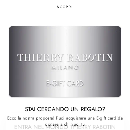
SCOPRI
STAI CERCANDO UN REGALO?
"Chiu
Ecco la nostra proposta! Puoi acquistare una E-gift card da
ENTRA NEL MONDO THIERRY RABOTIN
(esc)
donare a chi vuoi tu
– PRIVATE CLUB ✨